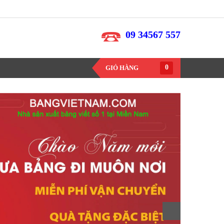
09 34567 557
0
GIỎ HÀNG