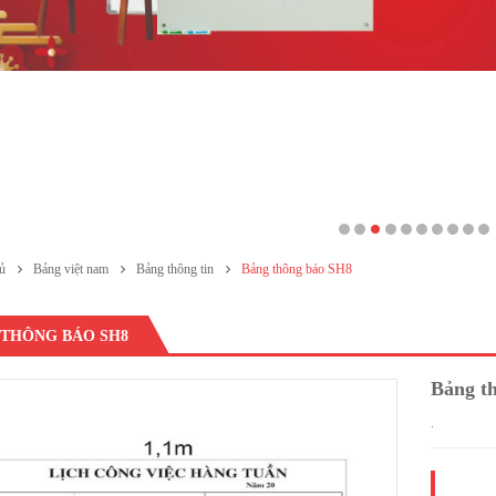
ủ
Bảng việt nam
Bảng thông tin
Bảng thông báo SH8
 THÔNG BÁO SH8
Bảng t
.