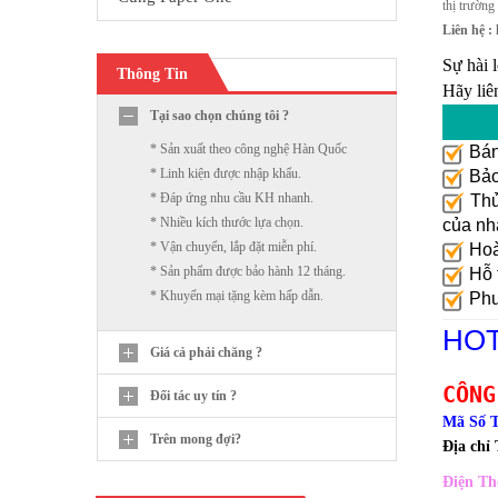
thị trường
Liên hệ :
Sự hài 
Thông Tin
Hãy liê
Tại sao chọn chúng tôi ?
* Sản xuất theo công nghệ Hàn Quốc
Bán
* Linh kiện được nhập khẩu.
Bảo 
* Đáp ứng nhu cầu KH nhanh.
Thủ 
* Nhiều kích thước lựa chọn.
của nh
* Vận chuyển, lắp đặt miễn phí.
Hoà
* Sản phẩm được bảo hành 12 tháng.
Hỗ t
* Khuyến mại tặng kèm hấp dẫn.
Phươ
HOT
Giá cả phải chăng ?
CÔNG
Đối tác uy tín ?
Mã Số 
Trên mong đợi?
Địa chỉ
Điện Th