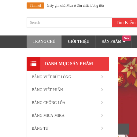
Tin mới
Giấy ghi chúGiấy photo chấ
New
TRANG CHỦ
GIỚI THIỆU
SẢN PHẨM
DANH MỤC SẢN PHẨM
BẢNG VIẾT BÚT LÔNG
BẢNG VIẾT PHẤN
BẢNG CHỐNG LÓA
BẢNG MICA-MIKA
BẢNG TỪ