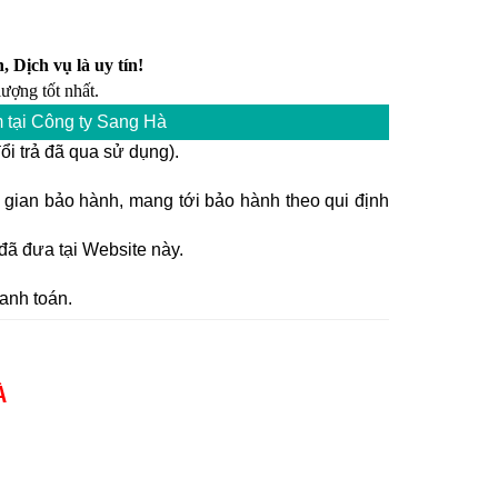
, Dịch vụ là uy tín!
ượng tốt nhất.
 tại Công ty Sang Hà
i trả đã qua sử dụng).
ời gian bảo hành, mang tới bảo hành theo qui định
ã đưa tại Website này.
anh toán.
À