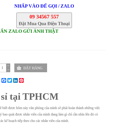
NHẤP VÀO ĐỂ GỌI / ZALO
09 34567 557
Đặt Mua Qua Điện Thoại
VẤN ZALO GỬI ẢNH THẬT
+
−
Facebook
Twitter
LinkedIn
Pinterest
 sỉ tại TPHCM
n sẽ biết được hôm này văn phòng của mình sẽ phải hoàn thành những việc
n lý bao quát được nhân viên của mình đang làm gì chỉ cần nhìn lên đó có
các kế hoạch tiếp theo cho các nhân viên của mình.