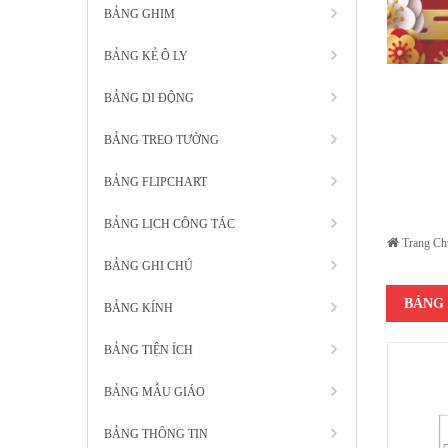
BẢNG GHIM
BẢNG KẺ Ô LY
BẢNG DI ĐỘNG
BẢNG TREO TƯỜNG
BẢNG FLIPCHART
BẢNG LỊCH CÔNG TÁC
Trang Ch
BẢNG GHI CHÚ
BẢNG
BẢNG KÍNH
BẢNG TIỆN ÍCH
BẢNG MẪU GIÁO
BẢNG THÔNG TIN