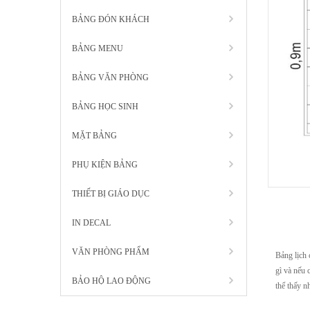
BẢNG ĐÓN KHÁCH
BẢNG MENU
BẢNG VĂN PHÒNG
BẢNG HỌC SINH
MẶT BẢNG
PHỤ KIỆN BẢNG
THIẾT BỊ GIÁO DỤC
IN DECAL
VĂN PHÒNG PHẨM
Bảng lịch 
gì và nếu 
BẢO HỘ LAO ĐỘNG
thể thấy n