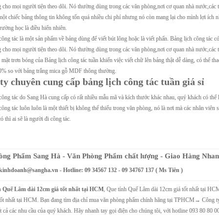
 cho mọi người tiện theo dõi. Nó thường dùng trong các văn phòng,nơi cơ quan nhà nước,các 
ột chiếc bảng thông tin không tốn quá nhiều chi phí nhưng nó còn mang lại cho mình lợi ích n
rường học là điều hiển nhiên.
công tác là một sản phẩm về bảng dùng để viết bút lông hoặc là viết phấn. Bảng lịch công tác có
 cho mọi người tiện theo dõi. Nó thường dùng trong các văn phòng,nơi cơ quan nhà nước,các 
 mặt trơn bóng của Bảng lịch công tác tuần khiến việc viết chữ lên bảng thật dễ dàng, có thể tha
0% so với bảng trắng mica gỗ MDF thông thường.
ty chuyên cung cấp bảng lịch công tác tuần giá sỉ
công tác do Sang Hà cung cấp có rất nhiều mẫu mã và kích thước khác nhau, quý khách có thể 
công tác luôn luôn là một thiết bị không thể thiếu trong văn phòng, nó là nơi mà các nhân viê
ó thì ai sẽ là người đi công tác.
òng Phẩm Sang Hà - Văn Phòng Phẩm chất lượng - Giao Hàng Nha
kinhdoanh@sangha.vn
- Hotline: 09 34567 132 - 09 34767 137 ( Ms Tiên )
h Quế Lâm dài 12cm giá tốt nhất tại HCM
, Que tính Quế Lâm dài 12cm giá tốt nhất tại H
 tốt nhất tại HCM. Bạn đang tìm địa chỉ mua văn phòng phẩm chính hãng tại TPHCM→ 
hiệu Chất lượng tốt nhất
Giấy ghi chú Chất lượng tốt nhất
t cả các nhu cầu của quý khách. Hãy nhanh tay gọi điện cho chúng tôi, với hotline 093 80 80 0