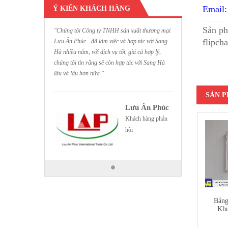
Email:
Ý KIẾN KHÁCH HÀNG
Sản ph
"Chúng tôi Công ty TNHH sản xuất thương mại
flipcha
Lưu Ân Phúc - đã làm việc và hợp tác với Sang
Hà nhiều năm, với dịch vụ tốt, giá cả hợp lý,
chúng tôi tin rằng sẽ còn hợp tác với Sang Hà
lâu và lâu hơn nữa."
SẢN 
Lưu Ân Phúc
Khách hàng phản
hồi
Bảng
Kh