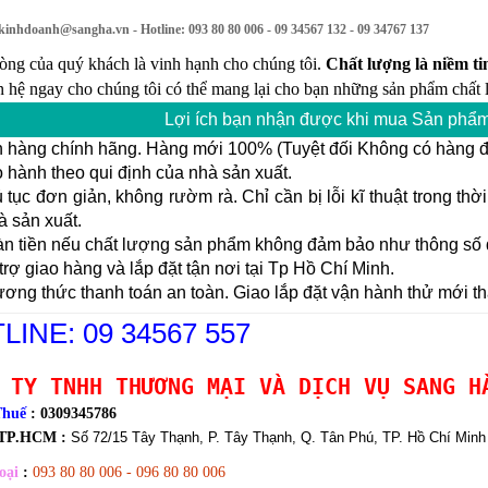
kinhdoanh@sangha.vn
- Hotline: 093 80 80 006 - 09 34567 132 - 09 34767 137
lòng của quý khách là vinh hạnh cho chúng tôi.
Chất lượng là niềm tin
n hệ ngay cho chúng tôi có thể mang lại cho bạn những sản phẩm chất l
Lợi ích bạn nhận được khi mua Sản phẩm
 hàng chính hãng. Hàng mới 100% (Tuyệt đối Không có hàng đổ
hành theo qui định của nhà sản xuất.
tục đơn giản, không rườm rà. Chỉ cần bị lỗi kĩ thuật trong th
à sản xuất.
n tiền nếu chất lượng sản phẩm không đảm bảo như thông số đ
rợ giao hàng và lắp đặt tận nơi tại Tp Hồ Chí Minh.
ng thức thanh toán an toàn. Giao lắp đặt vận hành thử mới th
LINE: 09 34567 557
 TY TNHH THƯƠNG MẠI VÀ DỊCH VỤ SANG H
Thuế
: 0309345786
 TP.HCM :
Số 72/15 Tây Thạnh, P. Tây Thạnh, Q. Tân Phú, TP. Hồ Chí Minh
oại
:
093 80 80 006 - 096 80 80 006