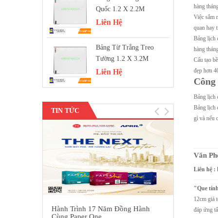
hàng tháng
Quốc 1.2 X 2.2M
Việc sắm m
Liên Hệ
quan hay t
Bảng lịch 
Bảng Từ Trắng Treo
hàng tháng
Tường 1.2 X 3.2M
Cấu tạo bề
đẹp hơn 4
Liên Hệ
Công 
Bảng lịch 
Bảng lịch 
TIN TỨC
gì và nếu c
Văn Ph
Liên hệ :
"Que tín
12cm giá
Hành Trình 17 Năm Đồng Hành
Giấy giới t
đáp ứng tấ
Cùng Paper One