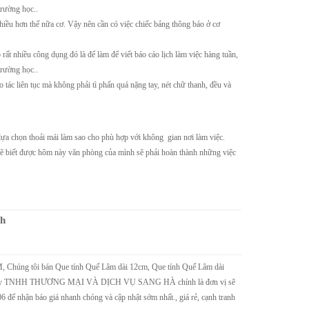
trường học..
hiều hơn thế nữa cơ. Vậy nên cần có việc chiếc bảng thông báo ở cơ
 rất nhiều công dụng đó là để làm để viết báo cáo lịch làm việc hàng tuần,
trường học..
o tác liên tục mà không phải tì phấn quá nặng tay, nét chữ thanh, đều và
lựa chọn thoải mái làm sao cho phù hợp với không gian nơi làm việc.
n sẽ biết được hôm này văn phòng của mình sẽ phải hoàn thành những việc
nh
CM, Chúng tôi bán Que tính Quế Lâm dài 12cm, Que tính Quế Lâm dài
Công ty TNHH THƯƠNG MẠI VÀ DỊCH VỤ SANG HÀ chính là đơn vị sẽ
Giấy ghi chú Mua ở đâu chất lượng
Giấy ghi chúGiấy phot
06 để nhận báo giá nhanh chóng và cập nhật sớm nhất., giá rẻ, cạnh tranh
tốt?
cao