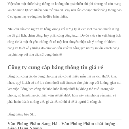
Việc sắm một chiếc bảng thông tin không tốn quá nhiều chi phí nhưng nó còn mang
lại cho mình lợi ích nhiều hơn thế nữa cơ. Vậy nên cần có việc chiếc bảng thông báo
ở cơ quan hay trường học là điều hiển nhiên.
Nhu cầu của con người về bảng không chỉ dừng lại ở việc viết mà còn muốn dùng
nó để ghi lịch, chấm công, hay phân công công tác,... Do đó việc sản xuất bảng lịch
công tác là một tất yếu, chúng tôi có một ban chuyên nhận các ý tưởng từ khách
hàng và thiết kế ý tưởng đó đưa vào sản xuất ra bảng lịch như ý muốn khách hàng
và phù hợp với nhu cầu sử dụng thực tế
Công ty cung cấp bảng thông tin giá rẻ
Bảng lịch công tác do Sang Hà cung cấp có rất nhiều mẫu mã và kích thước khác
nhau, quý khách có thể lựa chọn thoải mái làm sao cho phù hợp với không gian nơi
làm việc. Bảng lịch công tác luôn luôn là một thiết bị không thể thiếu trong văn
phòng, nó là nơi mà các nhân viên sẽ biết được hôm này văn phòng của mình sẽ
phải hoàn thành những việc gì và nếu có thì ai sẽ là người đi công tác.
Bảng thông báo SH5
Văn Phòng Phẩm Sang Hà - Văn Phòng Phẩm chất lượng -
Giao Hàng Nhanh