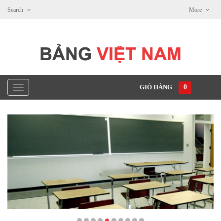
Search
More
GIỎ HÀNG
0