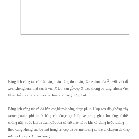
Bảng lịch công tác có mặt bảng màu trắng tinh, hàng Greenlam của Ấn Độ, viết dễ
xóa, không lem, mặt sau là ván MDF vân gỗ đẹp & viết không bị rung, nhôm Việt
Nhật, bốn góc có co nhựa hài hòa, có máng đựng bút.
Bảng lịch công tác có độ bền cao,bề mặt bảng được phun 1 lợp sơn dày,chống trầy
xước,ngoài ra phía trước bảng còn được bọc 1 lớp keo trong giúp cho bảng có thể
chống trầy xước khi va trạm.Các bạn có thể tháo nó ra khi xử dụng hoặc không
tháo củng không sao.bề mặt trông rất đẹp và bắt mắt.Bảng có thể di chuyễn đi khắp
nơi mà không sợ bị hư hỏng.