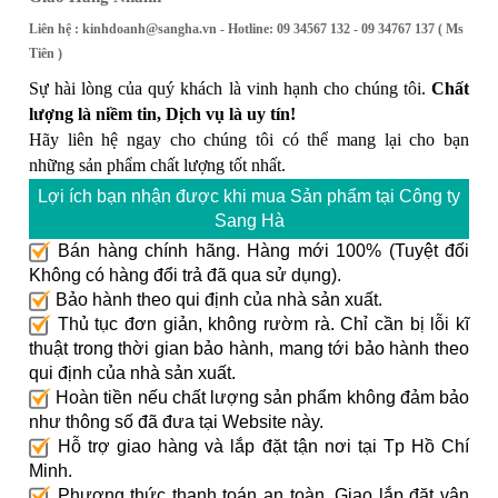
Liên hệ :
kinhdoanh@sangha.vn
- Hotline: 09 34567 132 - 09 34767 137 ( Ms
Tiên )
Sự hài lòng của quý khách là vinh hạnh cho chúng tôi.
Chất
lượng là niềm tin, Dịch vụ là uy tín!
Hãy liên hệ ngay cho chúng tôi có thể mang lại cho bạn
những sản phẩm chất lượng tốt nhất.
Lợi ích bạn nhận được khi mua Sản phẩm tại Công ty
Sang Hà
Bán hàng chính hãng. Hàng mới 100% (Tuyệt đối
Không có hàng đổi trả đã qua sử dụng).
Bảo hành theo qui định của nhà sản xuất.
Thủ tục đơn giản, không rườm rà. Chỉ cần bị lỗi kĩ
thuật trong thời gian bảo hành, mang tới bảo hành theo
qui định của nhà sản xuất.
Hoàn tiền nếu chất lượng sản phẩm không đảm bảo
như thông số đã đưa tại Website này.
Hỗ trợ giao hàng và lắp đặt tận nơi tại Tp Hồ Chí
Minh.
Phương thức thanh toán an toàn. Giao lắp đặt vận