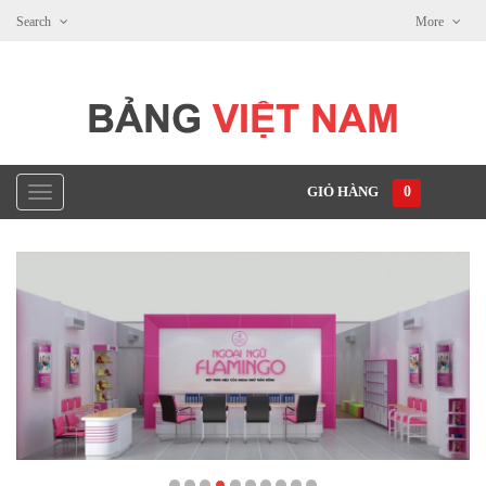
Search
More
GIỎ HÀNG
0