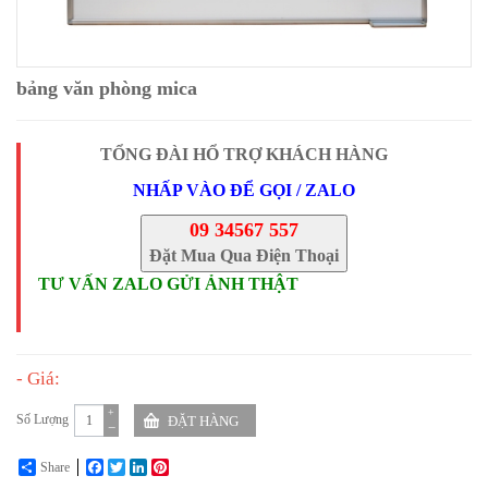
bảng văn phòng mica
TỔNG ĐÀI HỔ TRỢ KHÁCH HÀNG
NHẤP VÀO ĐỂ GỌI / ZALO
09 34567 557
Đặt Mua Qua Điện Thoại
TƯ VẤN ZALO GỬI ẢNH THẬT
- Giá:
+
Số Lượng
−
Share
Facebook
Twitter
LinkedIn
Pinterest