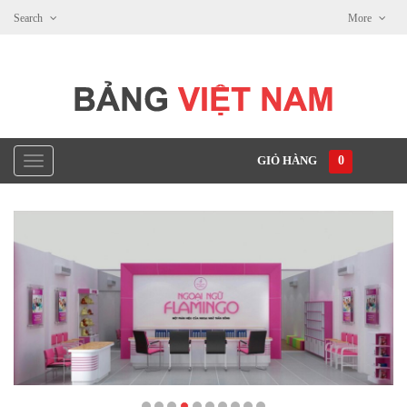
Search
More
GIỎ HÀNG
0