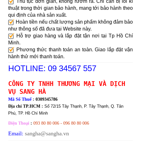
Thủ tục đơn giản, không rườm rà. Chỉ cần bị lỗi kĩ
thuật trong thời gian bảo hành, mang tới bảo hành theo
qui định của nhà sản xuất.
Hoàn tiền nếu chất lượng sản phẩm không đảm bảo
như thông số đã đưa tại Website này.
Hỗ trợ giao hàng và lắp đặt tận nơi tại Tp Hồ Chí
Minh.
Phương thức thanh toán an toàn. Giao lắp đặt vận
hành thử mới thanh toán.
HOTLINE: 09 34567 557
CÔNG TY TNHH THƯƠNG MẠI VÀ DỊCH
VỤ SANG HÀ
Mã Số Thuế
: 0309345786
Địa chỉ TP.HCM :
Số 72/15 Tây Thạnh, P. Tây Thạnh, Q. Tân
Phú, TP. Hồ Chí Minh
Điện Thoại
:
093 80 80 006 - 096 80 80 006
Email:
sangha@sangha.vn