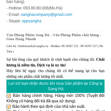
bán hàng)
- Hotline: 093.80.80.006(Ms.Hà)
- Email:
sanghacompany@gmail.com
- Skype:
vppsangha
Văn Phòng Phẩm Sang Hà - Văn Phòng Phẩm chất lượng -
Giao Hàng Nhanh
Liên hệ :
kinhdoanh@sangha.vn
- Hotline: 09 34567 132 - 09 34767 137 ( Ms
Tiên )
Sự hài lòng của quý khách là vinh hạnh cho chúng tôi.
Chất
lượng là niềm tin, Dịch vụ là uy tín!
Hãy liên hệ ngay cho chúng tôi có thể mang lại cho bạn
những sản phẩm chất lượng tốt nhất.
Lợi ích bạn nhận được khi mua Sản phẩm tại Công ty
Sang Hà
Bán hàng chính hãng. Hàng mới 100% (Tuyệt đối
Không có hàng đổi trả đã qua sử dụng).
Bảo hành theo qui định của nhà sản xuất.