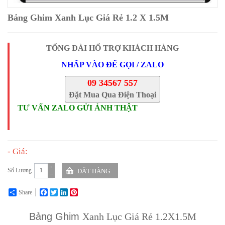
Bảng Ghim Xanh Lục Giá Rẻ 1.2 X 1.5M
TỔNG ĐÀI HỔ TRỢ KHÁCH HÀNG
NHẤP VÀO ĐỂ GỌI / ZALO
09 34567 557
Đặt Mua Qua Điện Thoại
TƯ VẤN ZALO GỬI ẢNH THẬT
- Giá:
+
Số Lượng
−
Share
Facebook
Twitter
LinkedIn
Pinterest
Bảng Ghim
Xanh Lục Giá Rẻ 1.2X1.5M