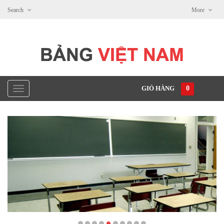
Search
More
GIỎ HÀNG
0