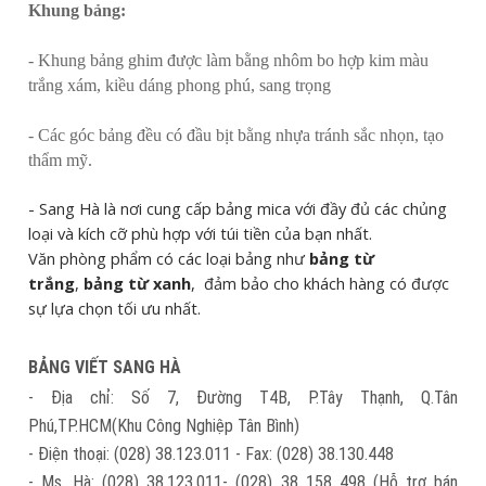
Khung bảng:
- Khung bảng ghim được làm bằng nhôm bo hợp kim màu
trắng xám, kiều dáng phong phú, sang trọng
- Các góc bảng đều có đầu bịt bằng nhựa tránh sắc nhọn, tạo
thẩm mỹ.
- Sang Hà là nơi cung cấp bảng mica với đầy đủ các chủng
loại và kích cỡ phù hợp với túi tiền của bạn nhất.
Văn phòng phẩm có các loại bảng như
bảng từ
trắng
,
bảng từ xanh
, đảm bảo cho khách hàng có được
sự lựa chọn tối ưu nhất.
BẢNG VIẾT SANG HÀ
- Địa chỉ: Số 7, Đường T4B, P.Tây Thạnh, Q.Tân
Phú,TP.HCM(Khu Công Nghiệp Tân Bình)
- Điện thoại: (028) 38.123.011 - Fax: (028) 38.130.448
- Ms. Hà: (028) 38.123.011- (028) 38 158 498 (Hỗ trợ bán