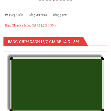
Trang Chủ
Bảng việt nam
Bảng ghim
Bảng Ghim Xanh Lục Giá Rẻ 1.2 X 1.5M
BẢNG GHIM XANH LỤC GIÁ RẺ 1.2 X 1.5M