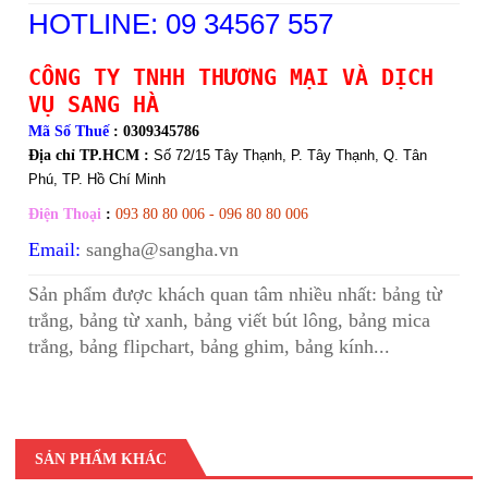
HOTLINE: 09 34567 557
CÔNG TY TNHH THƯƠNG MẠI VÀ DỊCH
VỤ SANG HÀ
Mã Số Thuế
: 0309345786
Địa chỉ TP.HCM :
Số 72/15 Tây Thạnh, P. Tây Thạnh, Q. Tân
Phú, TP. Hồ Chí Minh
Điện Thoại
:
093 80 80 006 - 096 80 80 006
Email:
sangha@sangha.vn
Sản phẩm được khách quan tâm nhiều nhất:
bảng từ
trắng
,
bảng từ xanh
,
bảng viết bút lông
,
bảng mica
trắng
,
bảng flipchart
,
bảng ghim
,
bảng kính
...
SẢN PHẨM KHÁC