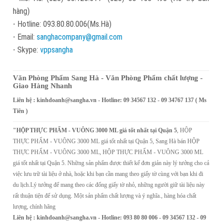
hàng)
- Hotline: 093.80.80.006(Ms.Hà)
- Email:
sanghacompany@gmail.com
- Skype:
vppsangha
Văn Phòng Phẩm Sang Hà - Văn Phòng Phẩm chất lượng -
Giao Hàng Nhanh
Liên hệ :
kinhdoanh@sangha.vn
- Hotline: 09 34567 132 - 09 34767 137 ( Ms
Tiên )
"HỘP THỰC PHẨM - VUÔNG 3000 ML giá tốt nhất tại Quận 5
, HỘP
THỰC PHẨM - VUÔNG 3000 ML giá tốt nhất tại Quận 5, Sang Hà bán HỘP
THỰC PHẨM - VUÔNG 3000 ML, HỘP THỰC PHẨM - VUÔNG 3000 ML
giá tốt nhất tại Quận 5. Những sản phẩm được thiết kế đơn giản này lý tưởng cho cả
việc lưu trữ tài liệu ở nhà, hoặc khi bạn cần mang theo giấy tờ cùng với bạn khi đi
du lịch.Lý tưởng để mang theo các đống giấy tờ nhỏ, những người giữ tài liệu này
rất thuận tiện để sử dụng. Một sản phẩm chất lượng và ý nghĩa., hàng hóa chất
lượng, chính hãng
Liên hệ :
kinhdoanh@sangha.vn
- Hotline: 093 80 80 006 - 09 34567 132 - 09