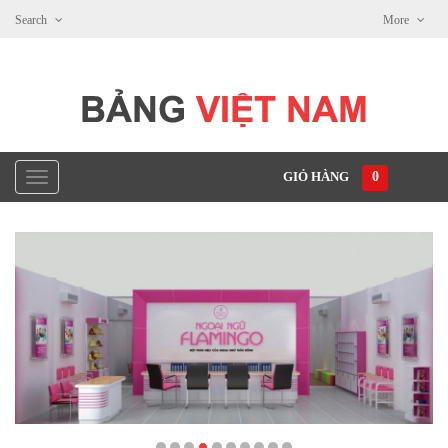
Search
More
GIỎ HÀNG
0