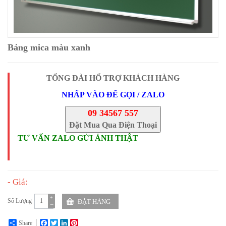
Bảng mica màu xanh
TỔNG ĐÀI HỔ TRỢ KHÁCH HÀNG
NHẤP VÀO ĐỂ GỌI / ZALO
09 34567 557
Đặt Mua Qua Điện Thoại
TƯ VẤN ZALO GỬI ẢNH THẬT
- Giá:
+
Số Lượng
−
Share
Facebook
Twitter
LinkedIn
Pinterest