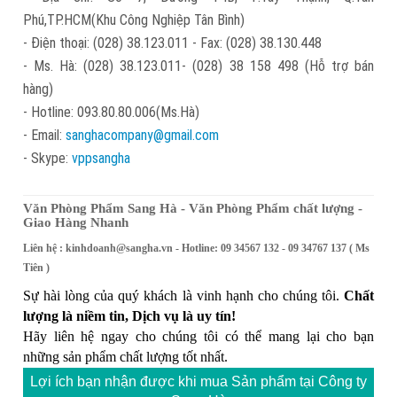
Phú,TP.HCM(Khu Công Nghiệp Tân Bình)
- Điện thoại: (028) 38.123.011 - Fax: (028) 38.130.448
- Ms. Hà: (028) 38.123.011- (028) 38 158 498 (Hỗ trợ bán
hàng)
- Hotline: 093.80.80.006(Ms.Hà)
- Email:
sanghacompany@gmail.com
- Skype:
vppsangha
Văn Phòng Phẩm Sang Hà - Văn Phòng Phẩm chất lượng -
Giao Hàng Nhanh
Liên hệ :
kinhdoanh@sangha.vn
- Hotline: 09 34567 132 - 09 34767 137 ( Ms
Tiên )
Sự hài lòng của quý khách là vinh hạnh cho chúng tôi.
Chất
lượng là niềm tin, Dịch vụ là uy tín!
Hãy liên hệ ngay cho chúng tôi có thể mang lại cho bạn
những sản phẩm chất lượng tốt nhất.
Lợi ích bạn nhận được khi mua Sản phẩm tại Công ty