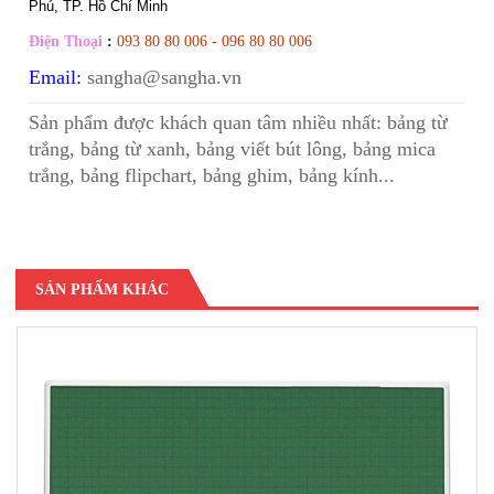
Phú, TP. Hồ Chí Minh
Điện Thoại
:
093 80 80 006 - 096 80 80 006
Email:
sangha@sangha.vn
Sản phẩm được khách quan tâm nhiều nhất:
bảng từ
trắng
,
bảng từ xanh
,
bảng viết bút lông
,
bảng mica
trắng
,
bảng flipchart
,
bảng ghim
,
bảng kính
...
SẢN PHẨM KHÁC