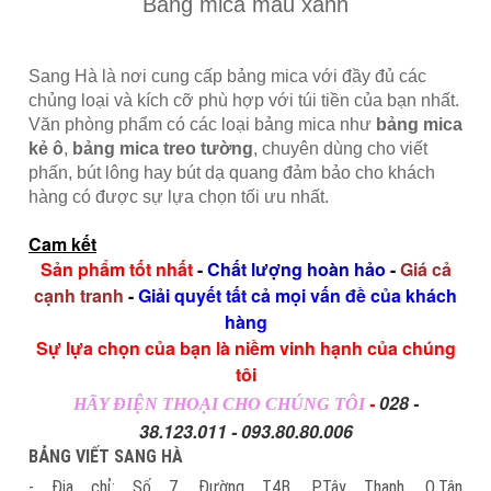
Bảng mica màu xanh
Sang Hà là nơi cung cấp bảng mica với đầy đủ các
chủng loại và kích cỡ phù hợp với túi tiền của bạn nhất.
Văn phòng phẩm có các loại bảng mica như
bảng mica
kẻ ô
,
bảng mica treo tường
, chuyên dùng cho viết
phấn, bút lông hay bút dạ quang đảm bảo cho khách
hàng có được sự lựa chọn tối ưu nhất.
Cam kết
Sản phẩm tốt nhất
-
Chất lượng hoàn hảo
-
Giá cả
cạnh tranh
-
Giải quyết tất cả mọi vấn đề của khách
hàng
Sự lựa chọn của bạn là niềm vinh hạnh của chúng
tôi
-
028 -
HÃY ĐIỆN THOẠI CHO CHÚNG TÔI
38.123.011 - 093.80.80.006
BẢNG VIẾT SANG HÀ
- Địa chỉ: Số 7, Đường T4B, P.Tây Thạnh, Q.Tân